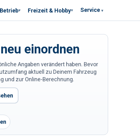
Service
 Betrieb
Freizeit & Hobby
▾
▾
▾
 neu einordnen
önliche Angaben verändert haben. Bevor
hutzumfang aktuell zu Deinem Fahrzeug
ng und zur Online-Berechnung.
sehen
len