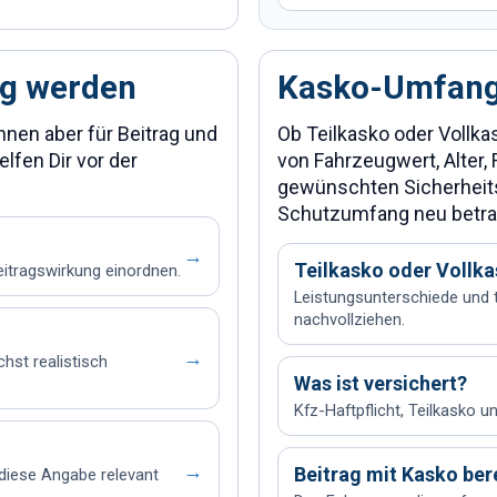
tig werden
Kasko-Umfang
nnen aber für Beitrag und
Ob Teilkasko oder Vollka
lfen Dir vor der
von Fahrzeugwert, Alter,
gewünschten Sicherheits
Schutzumfang neu betra
→
Teilkasko oder Vollk
itragswirkung einordnen.
Leistungsunterschiede und 
nachvollziehen.
→
hst realistisch
Was ist versichert?
Kfz-Haftpflicht, Teilkasko u
→
Beitrag mit Kasko be
diese Angabe relevant