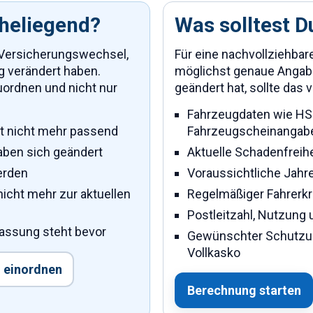
aheliegend?
Was solltest D
 Versicherungswechsel,
Für eine nachvollziehbar
g verändert haben.
möglichst genaue Angabe
uordnen und nicht nur
geändert hat, sollte das
Fahrzeugdaten wie HS
rkt nicht mehr passend
Fahrzeugscheinangab
aben sich geändert
Aktuelle Schadenfreih
erden
Voraussichtliche Jahr
cht mehr zur aktuellen
Regelmäßiger Fahrerkr
Postleitzahl, Nutzung 
assung steht bevor
Gewünschter Schutzumf
Vollkasko
h einordnen
Berechnung starten