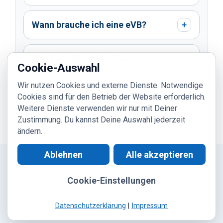
Wann brauche ich eine eVB?
+
Was beeinflusst den Beitrag?
+
Cookie-Auswahl
Wir nutzen Cookies und externe Dienste. Notwendige
Wann ist Vollkasko sinnvoll zu
Cookies sind für den Betrieb der Website erforderlich.
+
prüfen?
Weitere Dienste verwenden wir nur mit Deiner
Zustimmung. Du kannst Deine Auswahl jederzeit
ändern.
Ablehnen
Alle akzeptieren
Cookie-Einstellungen
Kontakt
|
WhatsApp
|
Digitaler Ablauf
|
Kundeninformation
|
Datenschutz
|
Impressum
© 2026 ASRA24 | Einfach gut versichern.
Datenschutzerklärung
|
Impressum