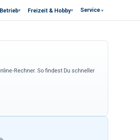
Service
 Betrieb
Freizeit & Hobby
▾
▾
▾
nline-Rechner. So findest Du schneller
ch