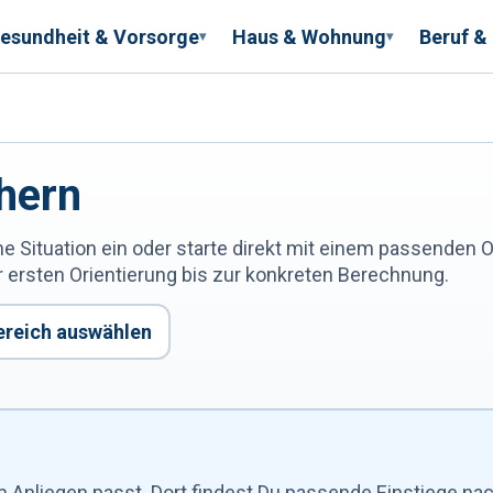
esundheit & Vorsorge
Haus & Wohnung
Beruf &
▾
▾
chern
Situation ein oder starte direkt mit einem passenden O
r ersten Orientierung bis zur konkreten Berechnung.
reich auswählen
Anliegen passt. Dort findest Du passende Einstiege na