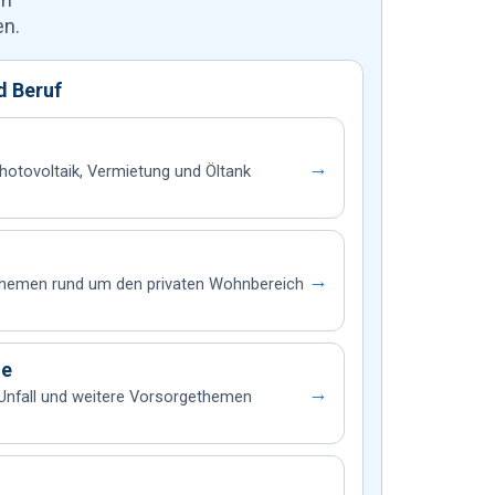
en.
d Beruf
→
otovoltaik, Vermietung und Öltank
→
 Themen rund um den privaten Wohnbereich
ge
→
 Unfall und weitere Vorsorgethemen