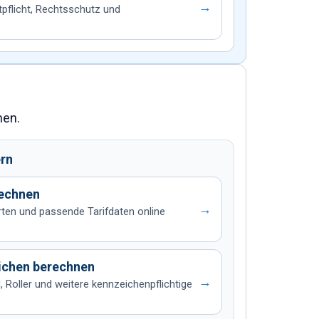
→
tpflicht, Rechtsschutz und
hen.
ern
rechnen
→
rten und passende Tarifdaten online
ichen berechnen
→
 Roller und weitere kennzeichenpflichtige